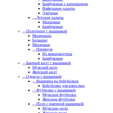
Бамбуковые с капюшоном
Вафельные халаты
Элитные
Детские халаты
Махровые
Бамбуковые
Полотенце с вышивкой
Маленькие
Большие
Махровые
Премиум
Из микрокоттона
Бамбуковые
Банный килт с вышивкой
Мужской килт
Женский килт
Одежда с вышивкой
Вышивка на бейсболках
Бейсболки для взрослых
Футболки с вышивкой
Мужские футболки
Женские футболки
Поло с именной вышивкой
Мужские поло
Женские поло