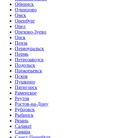
Обнинск
Одинцово
Омск
Оренбург
Орел
Орехово-Зуево
Орск
Пенза
Первоуральск
Пермь
Петрозаводск
Подольск
Прокопьевск
Псков
Пушкино
Пятигорск
Раменское
Реутов
Ростов-на-Дону
Рубцовск
Рыбинск
Рязань
Салават
Самара
Санкт-Петербург