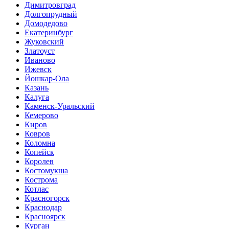
Димитровград
Долгопрудный
Домодедово
Екатеринбург
Жуковский
Златоуст
Иваново
Ижевск
Йошкар-Ола
Казань
Калуга
Каменск-Уральский
Кемерово
Киров
Ковров
Коломна
Копейск
Королев
Костомукша
Кострома
Котлас
Красногорск
Краснодар
Красноярск
Курган