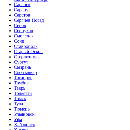
Саранск
Сарапул
Саратов
Сергиев Посад
Серов
Серпухов
Смоленск
Сочи
Ставрополь
Старый Оскол
Стерлитамак
Сургут
Сызрань
Сыктывкар
Таганрог
Тамбов
Тверь
Тольятти
Томск
Тула
Тюмень
Ульяновск
Уфа
Хабаровск
Химки