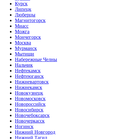
Курск
Липецк
Люберцы
Магнитогорск
Миасс
Можга
Мончегорск
Москва
Мурманск
Мытищи
Набережные Челны
Нальчик
Нефтекамск
Нефтеюганск
Нижневартовск
Нижнекамск
Новокузнецк
Новомосковск
Новороссийск
Новосибирск
Новочебоксарск
Новочеркасск
Ногинск
Нижний Новгород
Нижний Тагил