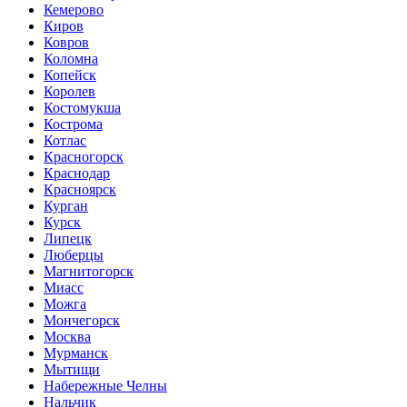
Кемерово
Киров
Ковров
Коломна
Копейск
Королев
Костомукша
Кострома
Котлас
Красногорск
Краснодар
Красноярск
Курган
Курск
Липецк
Люберцы
Магнитогорск
Миасс
Можга
Мончегорск
Москва
Мурманск
Мытищи
Набережные Челны
Нальчик