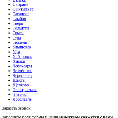
Сызрань
Сыктывкар
Таганрог
Тамбов
Тверь
Тольятти
Томск
Тула
Тюмень
Ульяновск
Уфа
Хабаровск
Химки
Чебоксары
Челябинск
Череповец
Шахты
Щелково
Электросталь
Энгельс
Ярославль
Заказать звонок
Заполните поля формы и наши менеджеры
свяжутся с вами