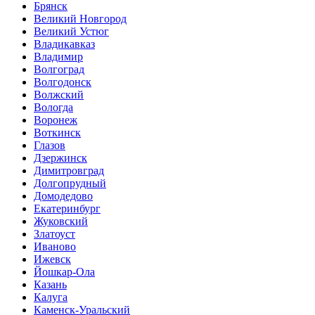
Брянск
Великий Новгород
Великий Устюг
Владикавказ
Владимир
Волгоград
Волгодонск
Волжский
Вологда
Воронеж
Воткинск
Глазов
Дзержинск
Димитровград
Долгопрудный
Домодедово
Екатеринбург
Жуковский
Златоуст
Иваново
Ижевск
Йошкар-Ола
Казань
Калуга
Каменск-Уральский