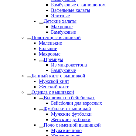
Бамбуковые с капюшоном
Вафельные халаты
Элитные
Детские халаты
Махровые
Бамбуковые
Полотенце с вышивкой
Маленькие
Большие
Махровые
Премиум
Из микрокоттона
Бамбуковые
Банный килт с вышивкой
Мужской килт
Женский килт
Одежда с вышивкой
Вышивка на бейсболках
Бейсболки для взрослых
Футболки с вышивкой
Мужские футболки
Женские футболки
Поло с именной вышивкой
Мужские поло
Женские поло