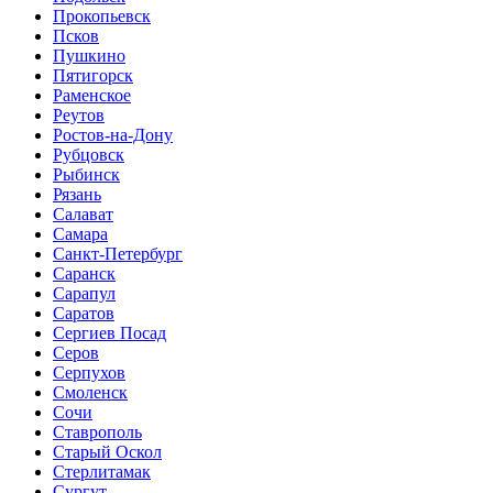
Прокопьевск
Псков
Пушкино
Пятигорск
Раменское
Реутов
Ростов-на-Дону
Рубцовск
Рыбинск
Рязань
Салават
Самара
Санкт-Петербург
Саранск
Сарапул
Саратов
Сергиев Посад
Серов
Серпухов
Смоленск
Сочи
Ставрополь
Старый Оскол
Стерлитамак
Сургут