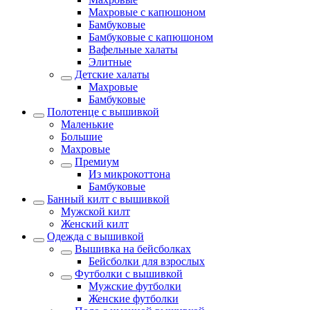
Махровые с капюшоном
Бамбуковые
Бамбуковые с капюшоном
Вафельные халаты
Элитные
Детские халаты
Махровые
Бамбуковые
Полотенце с вышивкой
Маленькие
Большие
Махровые
Премиум
Из микрокоттона
Бамбуковые
Банный килт с вышивкой
Мужской килт
Женский килт
Одежда с вышивкой
Вышивка на бейсболках
Бейсболки для взрослых
Футболки с вышивкой
Мужские футболки
Женские футболки