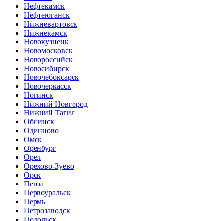
Нефтекамск
Нефтеюганск
Нижневартовск
Нижнекамск
Новокузнецк
Новомосковск
Новороссийск
Новосибирск
Новочебоксарск
Новочеркасск
Ногинск
Нижний Новгород
Нижний Тагил
Обнинск
Одинцово
Омск
Оренбург
Орел
Орехово-Зуево
Орск
Пенза
Первоуральск
Пермь
Петрозаводск
Подольск